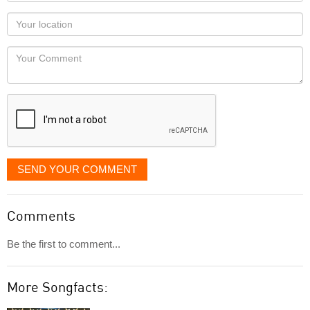
name
as
Your
you
Locaton
would
Your
like
Comment
it
displayed
SEND YOUR COMMENT
Comments
Be the first to comment...
More Songfacts: