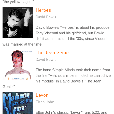
"the yellow pages."
Heroes
David Bowie
David Bowie's "Heroes" is about his producer
Tony Visconti and his girlfriend, but Bowie
didn't admit this until the '00s, since Visconti
was married at the time.
The Jean Genie
David Bowie
The band Simple Minds took their name from
the line "He's so simple minded he can't drive
his module" in David Bowie's "The Jean
Genie."
Levon
Elton John
Elton John's classic "Levon" runs 5:22, and