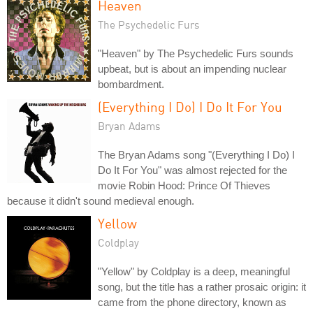
Heaven
The Psychedelic Furs
"Heaven" by The Psychedelic Furs sounds
upbeat, but is about an impending nuclear
bombardment.
(Everything I Do) I Do It For You
Bryan Adams
The Bryan Adams song "(Everything I Do) I
Do It For You" was almost rejected for the
movie Robin Hood: Prince Of Thieves
because it didn't sound medieval enough.
Yellow
Coldplay
"Yellow" by Coldplay is a deep, meaningful
song, but the title has a rather prosaic origin: it
came from the phone directory, known as