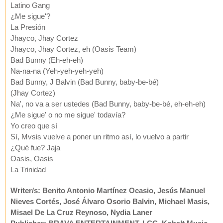
Latino Gang
¿Me sigue'?
La Presión
Jhayco, Jhay Cortez
Jhayco, Jhay Cortez, eh (Oasis Team)
Bad Bunny (Eh-eh-eh)
Na-na-na (Yeh-yeh-yeh-yeh)
Bad Bunny, J Balvin (Bad Bunny, baby-be-bé)
(Jhay Cortez)
Na', no va a ser ustedes (Bad Bunny, baby-be-bé, eh-eh-eh)
¿Me sigue' o no me sigue' todavía?
Yo creo que sí
Sí, Mvsis vuelve a poner un ritmo así, lo vuelvo a partir
¿Qué fue? Jaja
Oasis, Oasis
La Trinidad
Writer/s: Benito Antonio Martínez Ocasio, Jesús Manuel
Nieves Cortés, José Álvaro Osorio Balvin, Michael Masis,
Misael De La Cruz Reynoso, Nydia Laner