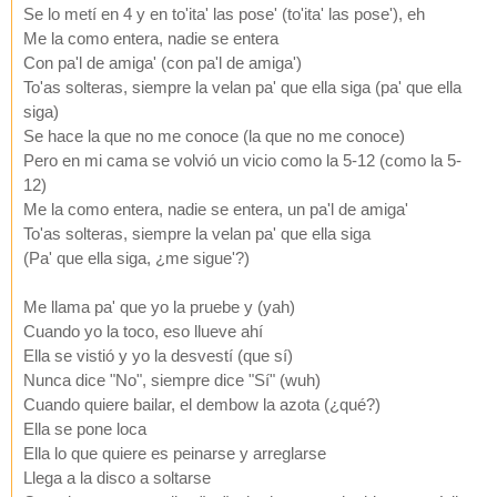
Se lo metí en 4 y en to'ita' las pose' (to'ita' las pose'), eh
Me la como entera, nadie se entera
Con pa'l de amiga' (con pa'l de amiga')
To'as solteras, siempre la velan pa' que ella siga (pa' que ella
siga)
Se hace la que no me conoce (la que no me conoce)
Pero en mi cama se volvió un vicio como la 5-12 (como la 5-
12)
Me la como entera, nadie se entera, un pa'l de amiga'
To'as solteras, siempre la velan pa' que ella siga
(Pa' que ella siga, ¿me sigue'?)
Me llama pa' que yo la pruebe y (yah)
Cuando yo la toco, eso llueve ahí
Ella se vistió y yo la desvestí (que sí)
Nunca dice "No", siempre dice "Sí" (wuh)
Cuando quiere bailar, el dembow la azota (¿qué?)
Ella se pone loca
Ella lo que quiere es peinarse y arreglarse
Llega a la disco a soltarse