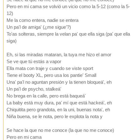
Pero en mi cama se volvió un vicio como la 5-12 (como la 5-
12)
Me la como entera, nadie se entera
Un pa'l de amiga' (¿me sigue'?)
To'as solteras, siempre la velan pa' que ella siga (pa' que ella
siga)
Eh, si las miradas mataran, la tuya me hizo el amor
Se ve que tú estás a vapor
Ella mata con traje y cuando se viste sport
Tiene el booty XL, pero usa los pantie' Small
Una' pa'l no aguntan presión y la tienen bloqueá', eh
Un pa'l de psycho, stalkeá'
No brega en la calle, pero está baqueá'
La baby está muy dura, pa' mí que está hackeá', eh
Chiquitita pero grandota, en la uni, buenas nota', eh
Niña buena, se le nota, pero le explota la nota y
Se hace la que no me conoce (la que no me conoce)
Pero en mi cama