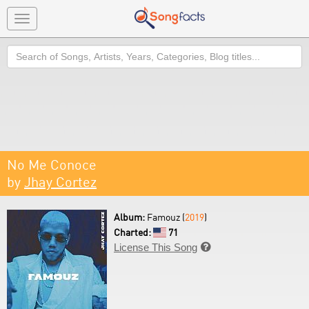
Toggle
navigation
Search
No Me Conoce
by
Jhay Cortez
Album:
Famouz (
2019
)
Charted:
71
License This Song
