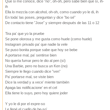
Que si me conoce, dice "no", oh-oh, pero sabe bien que sí, ih-
ih
Ella lo mezcla con alcohol, oh-oh, como cuando yo le di, ih
En toda' las poses, preguntan y dice "bo sé"
De contacto tiene "Jose" y siempre después de las 11 o 12
Tira pa' que yo la pruebe
Se pone olorosa y me gusta como huele (como huele)
Instagram privado pa' que nadie la vele
Se puso bonita porque sabe que hoy se bebe
A portarse mal, pa' sentirse bien
No quería fumar pero le dio al pen (sí)
Una Barbie, pero no busca un Ken (no)
Siempre le llego cuando dice "ven"
Pa' portarse mal, se viste bien
Dice la verdad y a vece' miente también
Apaga las notificacione' en el cel
Ella tiene lo suyo, pero hoy quiere joder
Y yo le di por el expre-so
Le llené el cuello de be-so'